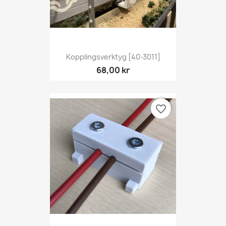
Kopplingsverktyg [40-3011]
68,00 kr
favorite_border