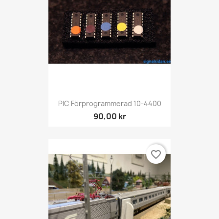
PIC Förprogrammerad 10-4400
90,00 kr
favorite_border