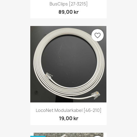
BusClips [27-3215]
89,00 kr
favorite_border
LocoNet Modularkabel [46-210]
19,00 kr