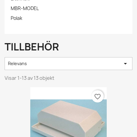
MBR-MODEL
Polak
TILLBEHÖR

Relevans
Visar 1-13 av 13 objekt
favorite_border