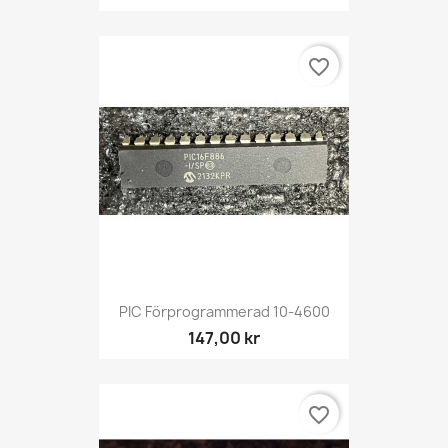
favorite_border
PIC Förprogrammerad 10-4600
147,00 kr
favorite_border