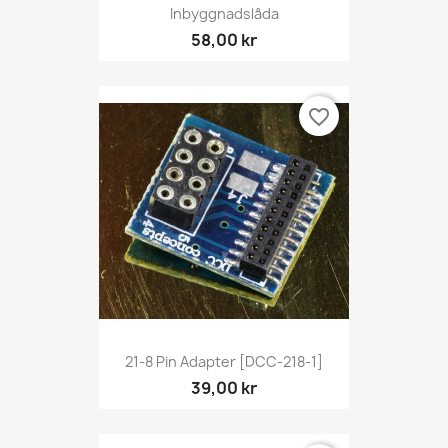
Inbyggnadslåda
58,00 kr
favorite_border
21-8 Pin Adapter [DCC-218-1]
39,00 kr