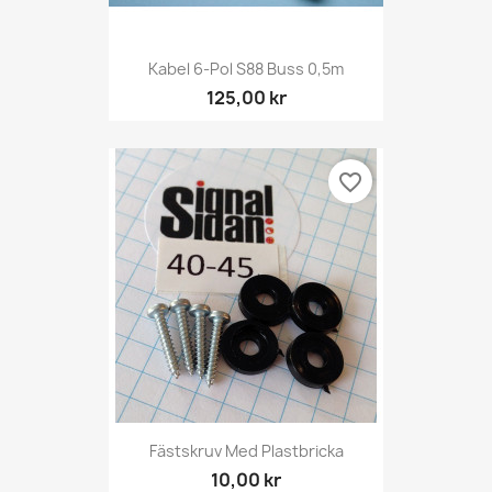
Kabel 6-Pol S88 Buss 0,5m
125,00 kr
favorite_border
Fästskruv Med Plastbricka
10,00 kr