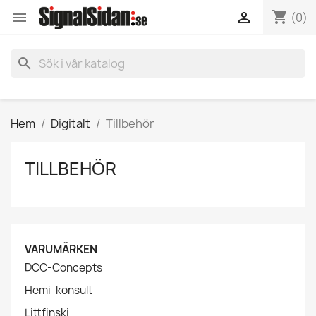
shopping_cart


(0)
search
Hem
Digitalt
Tillbehör
TILLBEHÖR
VARUMÄRKEN
DCC-Concepts
Hemi-konsult
Littfinski