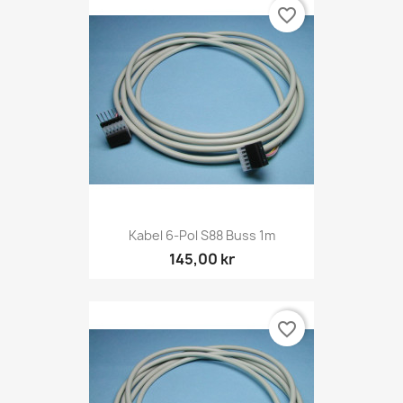
favorite_border
Kabel 6-Pol S88 Buss 1m
145,00 kr
favorite_border