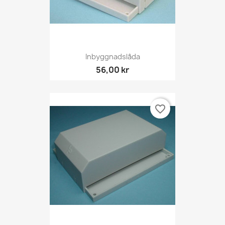
Inbyggnadslåda
56,00 kr
favorite_border