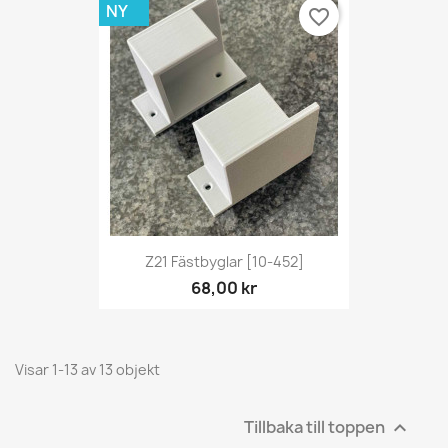
NY
favorite_border
Z21 Fästbyglar [10-452]
68,00 kr
Visar 1-13 av 13 objekt
Tillbaka till toppen
