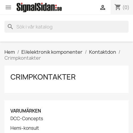
shopping_cart


(0)
search
Hem
El/elektronik komponenter
Kontaktdon
Crimpkontakter
CRIMPKONTAKTER
VARUMÄRKEN
DCC-Concepts
Hemi-konsult