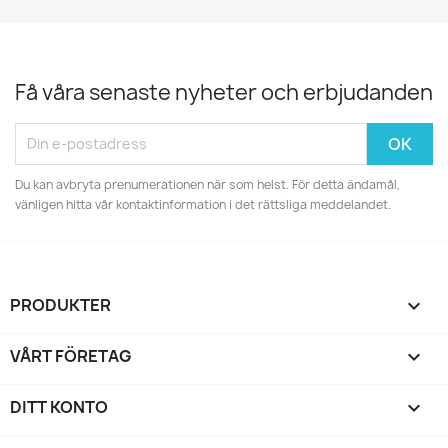
Få våra senaste nyheter och erbjudanden
Du kan avbryta prenumerationen när som helst. För detta ändamål,
vänligen hitta vår kontaktinformation i det rättsliga meddelandet.
PRODUKTER

VÅRT FÖRETAG

DITT KONTO
