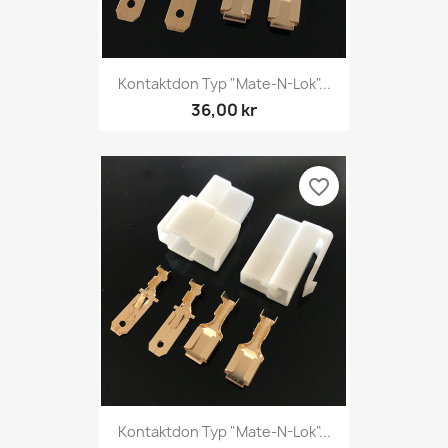
Kontaktdon Typ "Mate-N-Lok"...
36,00 kr
favorite_border
Kontaktdon Typ "Mate-N-Lok"...