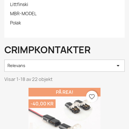
Littfinski
MBR-MODEL
Polak
CRIMPKONTAKTER

Relevans
Visar 1-18 av 22 objekt
PÅ REA!
favorite_border
-40,00 KR