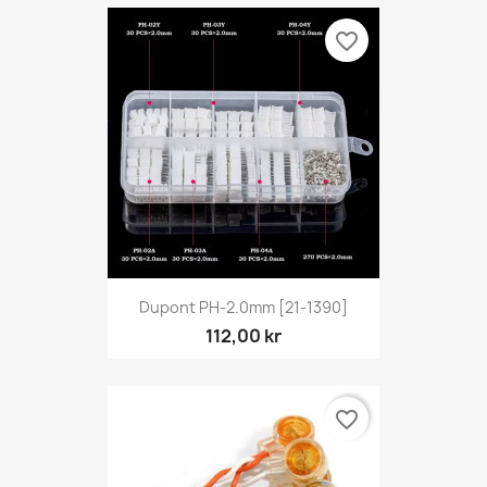
favorite_border
Dupont PH-2.0mm [21-1390]
112,00 kr
favorite_border