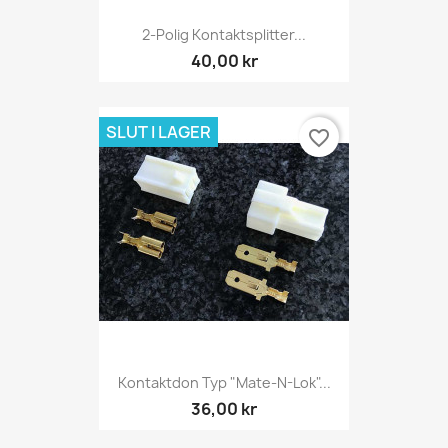
2-Polig Kontaktsplitter...
40,00 kr
SLUT I LAGER
favorite_border
Kontaktdon Typ "Mate-N-Lok"...
36,00 kr