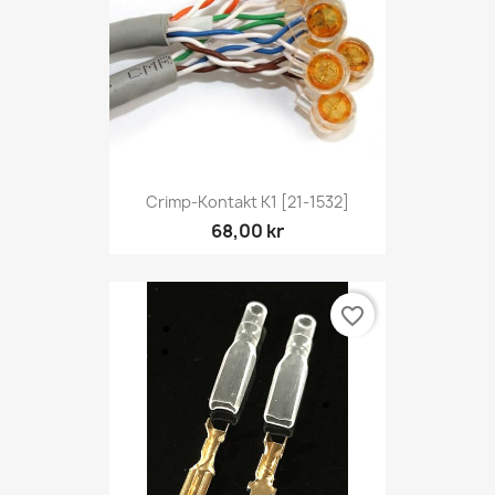
Crimp-Kontakt K1 [21-1532]
68,00 kr
favorite_border