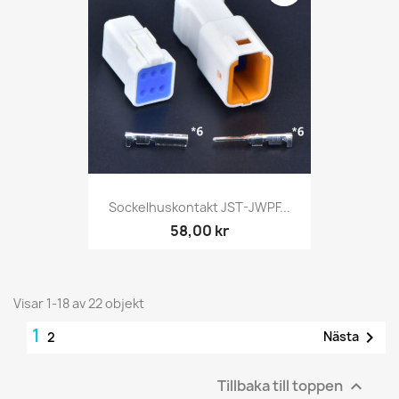
Sockelhuskontakt JST-JWPF...
58,00 kr
Visar 1-18 av 22 objekt
1

Nästa
2
Tillbaka till toppen
