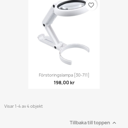
favorite_border
Förstoringslampa [30-711]
198,00 kr
Visar 1-4 av 4 objekt
Tillbaka till toppen
