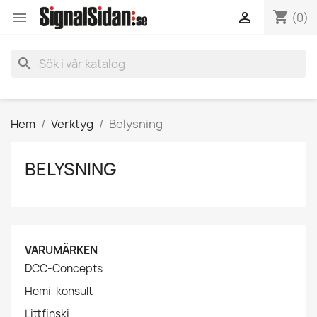
shopping_cart


(0)
search
Hem
Verktyg
Belysning
BELYSNING
VARUMÄRKEN
DCC-Concepts
Hemi-konsult
Littfinski