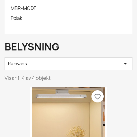
MBR-MODEL
Polak
BELYSNING

Relevans
Visar 1-4 av 4 objekt
favorite_border