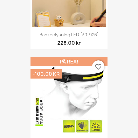
Bänkbelysning LED [30-926]
228,00 kr
PÅ REA!
favorite_border
-100,00 KR