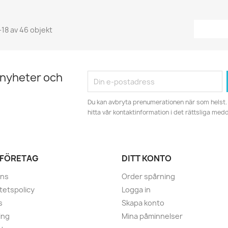
-18 av 46 objekt
 nyheter och
Du kan avbryta prenumerationen när som helst. 
hitta vår kontaktinformation i det rättsliga med
 FÖRETAG
DITT KONTO
ans
Order spårning
itetspolicy
Logga in
s
Skapa konto
ing
Mina påminnelser