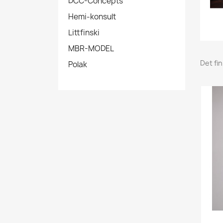
DCC-Concepts
Hemi-konsult
Littfinski
MBR-MODEL
Det fi
Polak