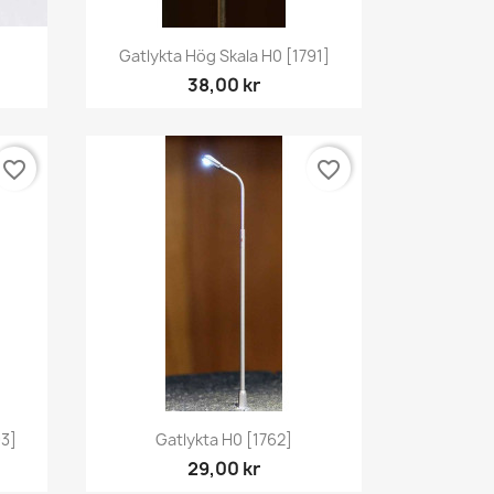
Snabbvy

Gatlykta Hög Skala H0 [1791]
38,00 kr
favorite_border
favorite_border
Snabbvy

93]
Gatlykta H0 [1762]
29,00 kr