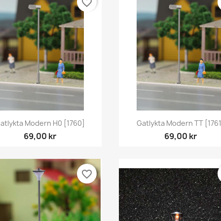
favorite_border
Snabbvy
Snabbvy


atlykta Modern H0 [1760]
Gatlykta Modern TT [176
69,00 kr
69,00 kr
favorite_border