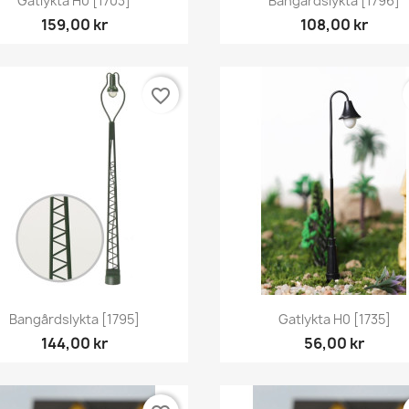
Gatlykta H0 [1703]
Bangårdslykta [1796]
159,00 kr
108,00 kr
favorite_border
Snabbvy
Snabbvy


Bangårdslykta [1795]
Gatlykta H0 [1735]
144,00 kr
56,00 kr