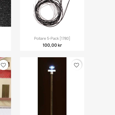
Snabbvy

Pollare 5-Pack [1780]
100,00 kr
favorite_border
favorite_border