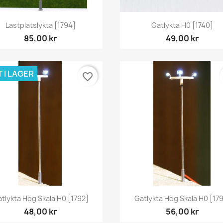
Snabbvy
Snabbvy


Lastplatslykta [1794]
Gatlykta H0 [1740]
85,00 kr
49,00 kr
 I LAGER
favorite_border
Snabbvy
Snabbvy


tlykta Hög Skala H0 [1792]
Gatlykta Hög Skala H0 [17
48,00 kr
56,00 kr