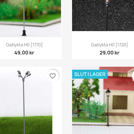
Snabbvy
Snabbvy


Gatlykta H0 [1770]
Gatlykta H0 [1720]
49,00 kr
29,00 kr
SLUT I LAGER
favorite_border