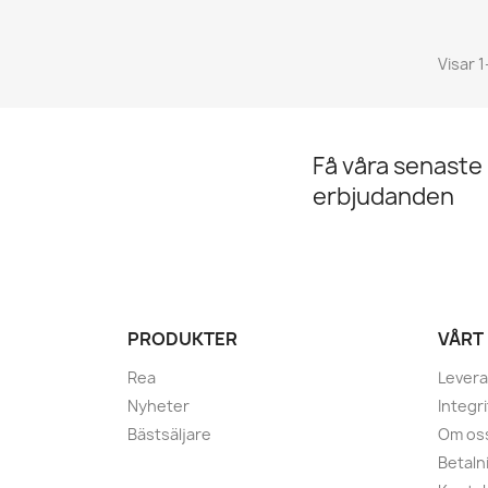
Visar 1
Få våra senaste
erbjudanden
PRODUKTER
VÅRT
Rea
Lever
Nyheter
Integr
Bästsäljare
Om os
Betaln