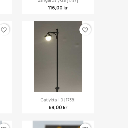
Bangårdslykta [1797]
116,00 kr
favorite_border
favorite_border
Snabbvy

Gatlykta H0 [1738]
69,00 kr