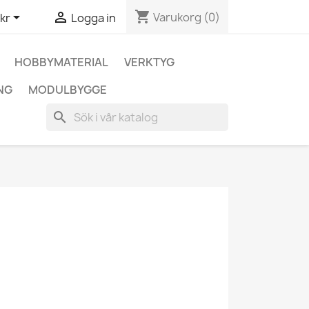
shopping_cart


Varukorg
(0)
kr
Logga in
HOBBYMATERIAL
VERKTYG
NG
MODULBYGGE
search