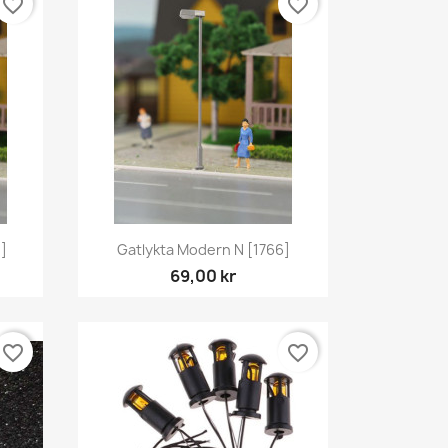
favorite_border
favorite_border
Snabbvy

1]
Gatlykta Modern N [1766]
69,00 kr
favorite_border
favorite_border