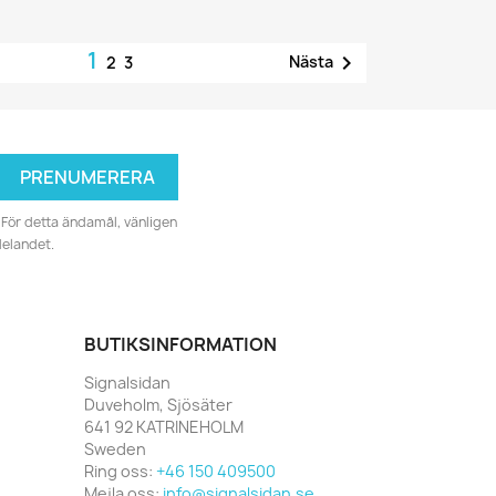
1

Nästa
2
3
För detta ändamål, vänligen
delandet.
BUTIKSINFORMATION
Signalsidan
Duveholm, Sjösäter
641 92 KATRINEHOLM
Sweden
Ring oss:
+46 150 409500
Mejla oss:
info@signalsidan.se