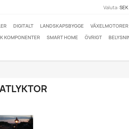
Valuta:
SEK 
LER
DIGITALT
LANDSKAPSBYGGE
VÄXELMOTORER
IK KOMPONENTER
SMART HOME
ÖVRIGT
BELYSNI
ATLYKTOR