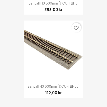
Banvall H0 600mm [DCU-TBH5]
398,00 kr
favorite_border
Banvall H0 600mm [DCU-TBH55]
112,00 kr