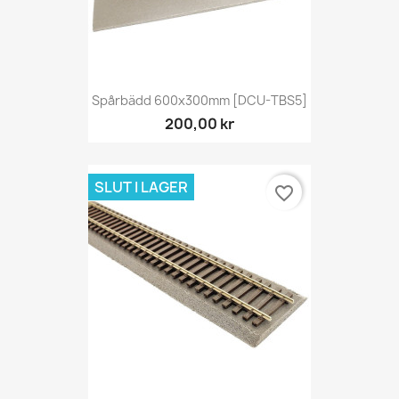
Spårbädd 600x300mm [DCU-TBS5]
200,00 kr
SLUT I LAGER
favorite_border