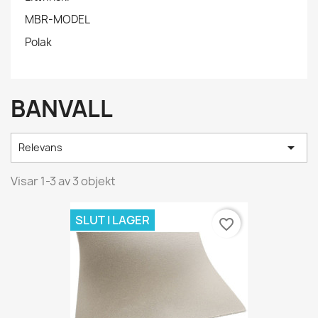
MBR-MODEL
Polak
BANVALL

Relevans
Visar 1-3 av 3 objekt
SLUT I LAGER
favorite_border