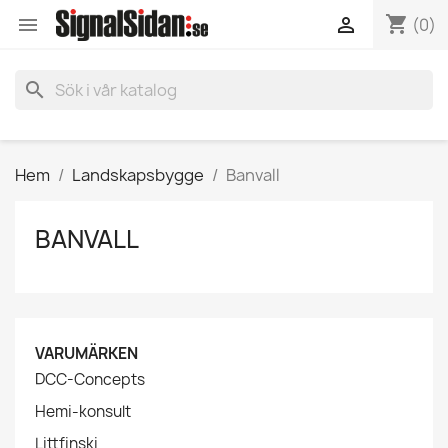
shopping_cart


(0)
search
Hem
Landskapsbygge
Banvall
BANVALL
VARUMÄRKEN
DCC-Concepts
Hemi-konsult
Littfinski