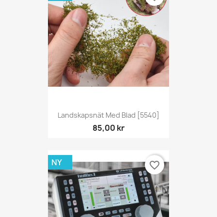
Landskapsnät Med Blad [5540]
85,00 kr
NY
favorite_border