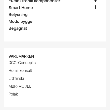

El/elektronik komponenter

Smart Home
Belysning
Modulbygge
Begagnat
VARUMÄRKEN
DCC-Concepts
Hemi-konsult
Littfinski
MBR-MODEL
Polak