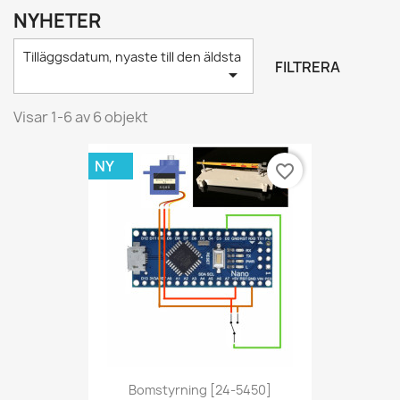
NYHETER
Tilläggsdatum, nyaste till den äldsta
FILTRERA

Visar 1-6 av 6 objekt
NY
favorite_border
Bomstyrning [24-5450]