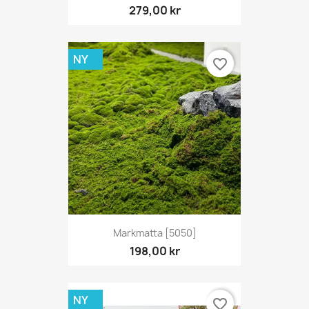
279,00 kr
NY
favorite_border
Markmatta [5050]
198,00 kr
NY
favorite_border