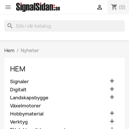
shopping_cart


(0)
search
Hem
Nyheter
HEM

Signaler

Digitalt

Landskapsbygge
Växelmotorer

Hobbymaterial

Verktyg