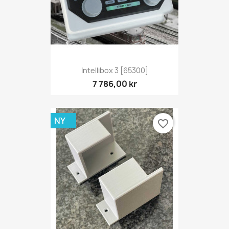
Intellibox 3 [65300]
7 786,00 kr
NY
favorite_border