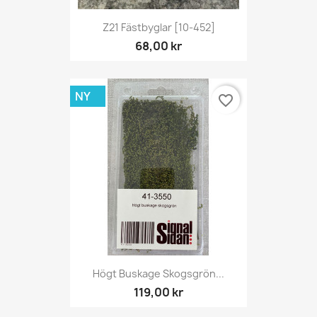
Z21 Fästbyglar [10-452]
68,00 kr
NY
favorite_border
Högt Buskage Skogsgrön...
119,00 kr