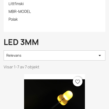
Littfinski
MBR-MODEL
Polak
LED 3MM

Relevans
Visar 1-7 av 7 objekt
favorite_border