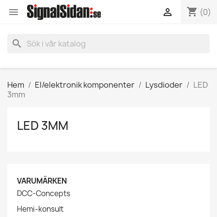
shopping_cart


(0)
search
Hem
El/elektronik komponenter
Lysdioder
LED
3mm
LED 3MM
VARUMÄRKEN
DCC-Concepts
Hemi-konsult