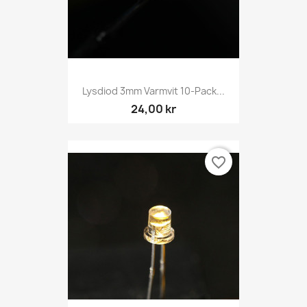
Lysdiod 3mm Varmvit 10-Pack...
24,00 kr
favorite_border