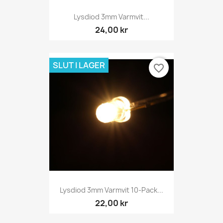
Lysdiod 3mm Varmvit...
24,00 kr
SLUT I LAGER
favorite_border
Lysdiod 3mm Varmvit 10-Pack...
22,00 kr