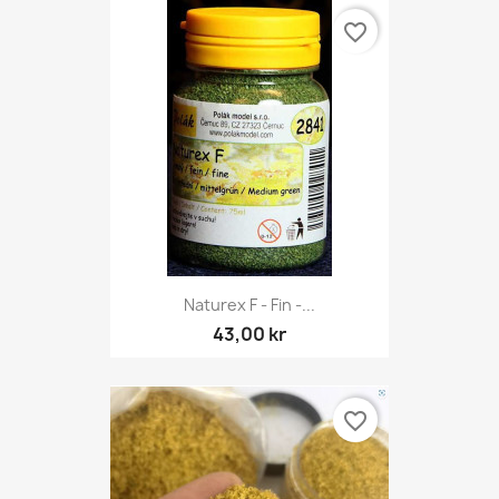
favorite_border
Naturex F - Fin -...
43,00 kr
favorite_border