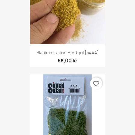
Bladimmitation Höstgul [5444]
68,00 kr
favorite_border