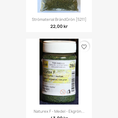
Strömaterial BrändGrön [5211]
22,00 kr
favorite_border
Naturex F - Medel - Ekgrön...