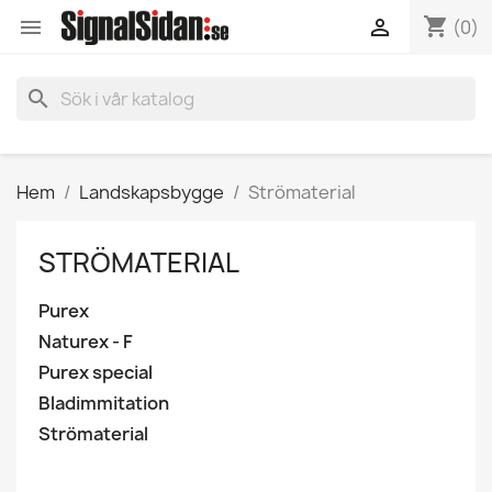
shopping_cart


(0)
search
Hem
Landskapsbygge
Strömaterial
STRÖMATERIAL
Purex
Naturex - F
Purex special
Bladimmitation
Strömaterial