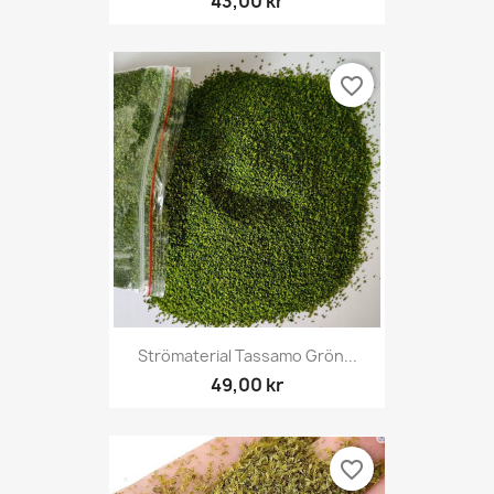
43,00 kr
favorite_border
Strömaterial Tassamo Grön...
49,00 kr
favorite_border