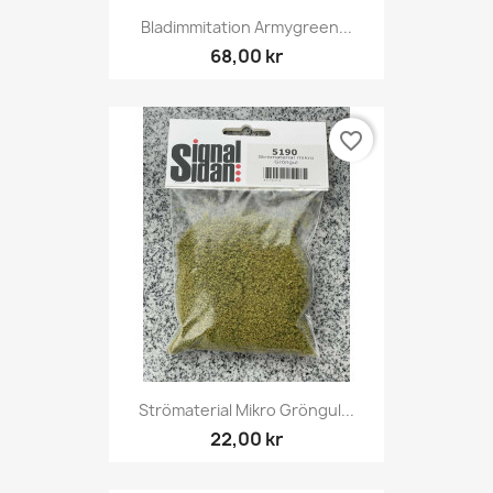
Bladimmitation Armygreen...
68,00 kr
favorite_border
Strömaterial Mikro Gröngul...
22,00 kr