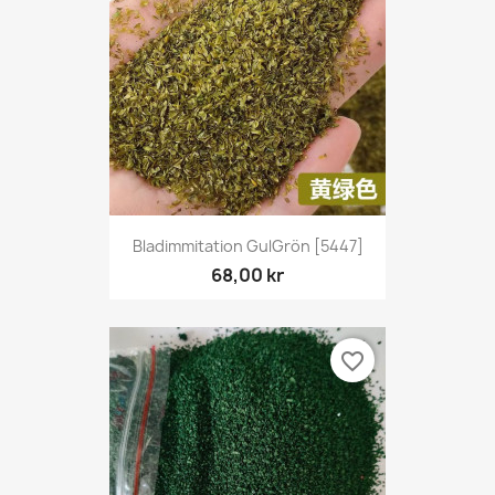
Bladimmitation GulGrön [5447]
68,00 kr
favorite_border