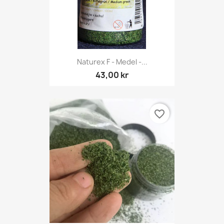
Naturex F - Medel -...
43,00 kr
favorite_border