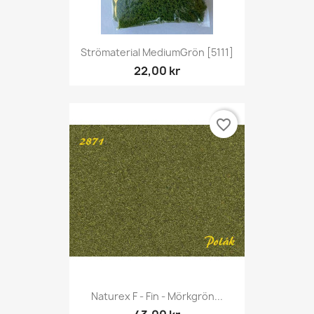
Strömaterial MediumGrön [5111]
22,00 kr
favorite_border
Naturex F - Fin - Mörkgrön...