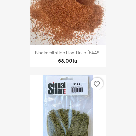
Bladimmitation HöstBrun [5448]
68,00 kr
favorite_border