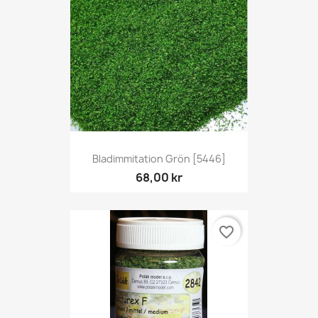
Bladimmitation Grön [5446]
68,00 kr
favorite_border