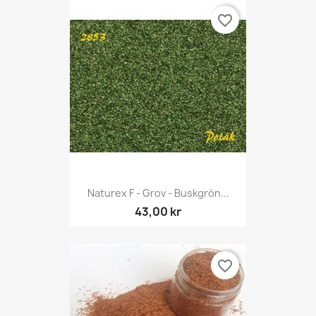
favorite_border
Naturex F - Grov - Buskgrön...
43,00 kr
favorite_border