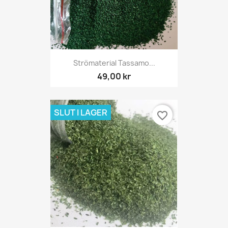
Strömaterial Tassamo...
49,00 kr
SLUT I LAGER
favorite_border