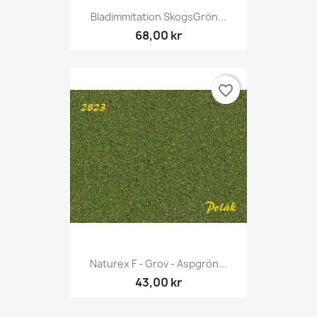
Bladimmitation SkogsGrön...
68,00 kr
favorite_border
Naturex F - Grov - Aspgrön...
43,00 kr