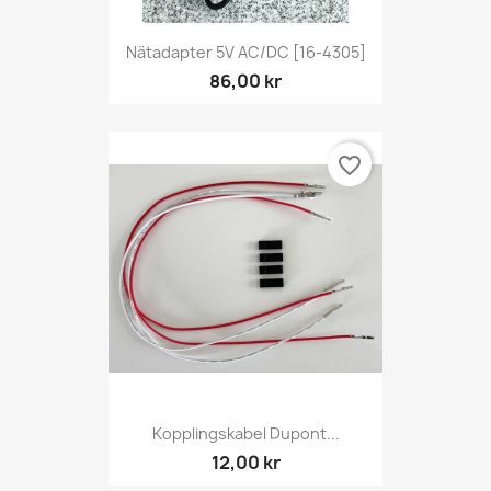
Nätadapter 5V AC/DC [16-4305]
86,00 kr
favorite_border
Kopplingskabel Dupont...
12,00 kr