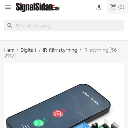
shopping_cart


(0)
search
Hem
Digitalt
IR-fjärrstyrning
IR-styrning [56-
2112]