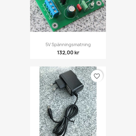
5V Spänningsmatning
132,00 kr
favorite_border