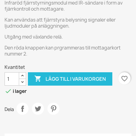
Infraröd fjärrstyrningsmodul med IR-sändare i form av
fjärrkontroll och mottagare.
Kan användas att fjärrstyra belysning signaler eller
ljudmoduler på anläggningen.
Utgång med växlande relä.
Den röda knappen kan prgrammeras till mottagarkort
nummer 2.
Kvantitet

favorite_border
LÄGG TILL I VARUKORGEN

i lager
Dela