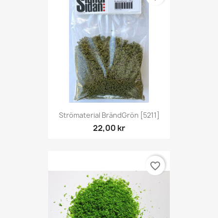
Strömaterial BrändGrön [5211]
22,00 kr
favorite_border