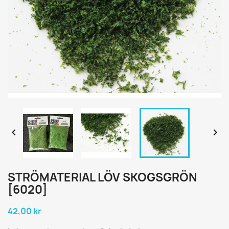


STRÖMATERIAL LÖV SKOGSGRÖN
[6020]
42,00 kr