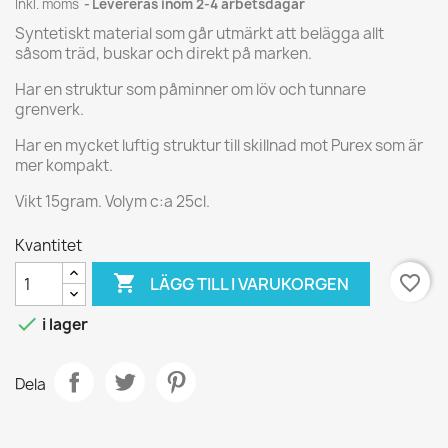
Inkl. moms
Levereras inom 2-4 arbetsdagar
Syntetiskt material som går utmärkt att belägga allt
såsom träd, buskar och direkt på marken.
Har en struktur som påminner om löv och tunnare
grenverk.
Har en mycket luftig struktur till skillnad mot Purex som är
mer kompakt.
Vikt 15gram. Volym c:a 25cl.
Kvantitet

favorite_border
LÄGG TILL I VARUKORGEN

i lager
Dela