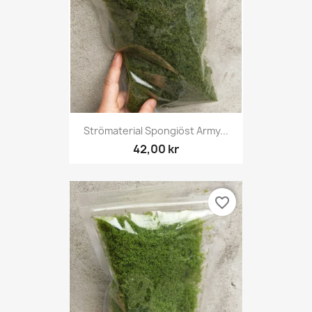
Strömaterial Spongiöst Army...
42,00 kr
favorite_border