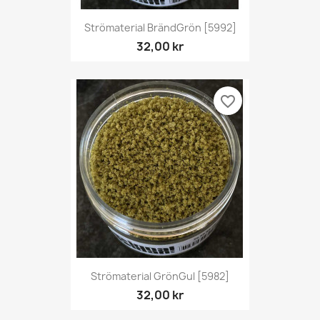
Strömaterial BrändGrön [5992]
32,00 kr
favorite_border
Strömaterial GrönGul [5982]
32,00 kr