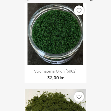
favorite_border
Strömaterial Grön [5962]
32,00 kr
favorite_border