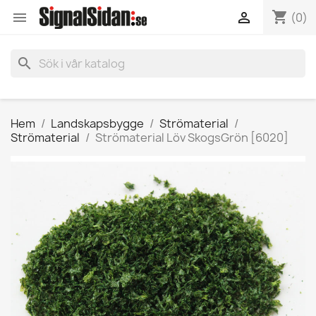
shopping_cart


(0)
search
Hem
Landskapsbygge
Strömaterial
Strömaterial
Strömaterial Löv SkogsGrön [6020]