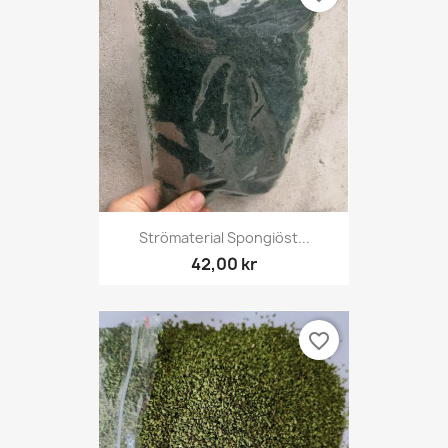
Strömaterial Spongiöst...
42,00 kr
favorite_border