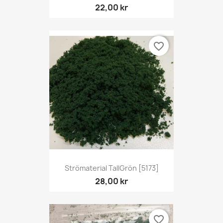
22,00 kr
favorite_border
Strömaterial TallGrön [5173]
28,00 kr
favorite_border