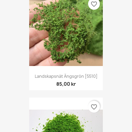
favorite_border
Landskapsnät Ängsgrön [5510]
85,00 kr
favorite_border