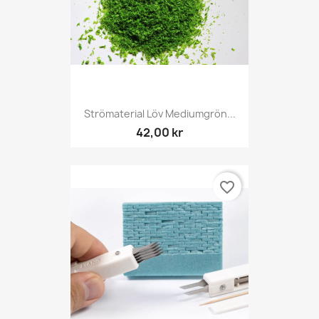
Strömaterial Löv Mediumgrön...
42,00 kr
favorite_border