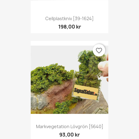
Cellplastkniv [39-1624]
198,00 kr
favorite_border
Markvegetation Lövgrön [5640]
93,00 kr