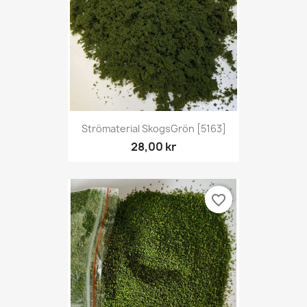
Strömaterial SkogsGrön [5163]
28,00 kr
favorite_border