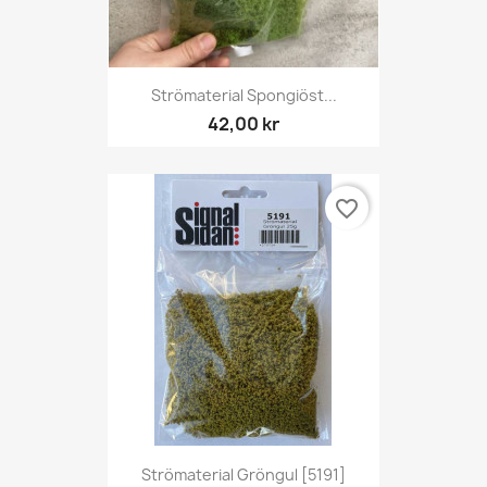
Strömaterial Spongiöst...
42,00 kr
favorite_border
Strömaterial Gröngul [5191]