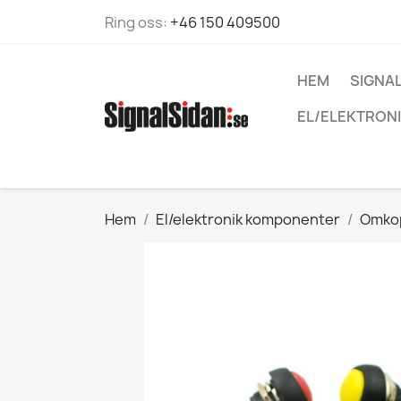
Ring oss:
+46 150 409500
HEM
SIGNA
EL/ELEKTRON
Hem
El/elektronik komponenter
Omko