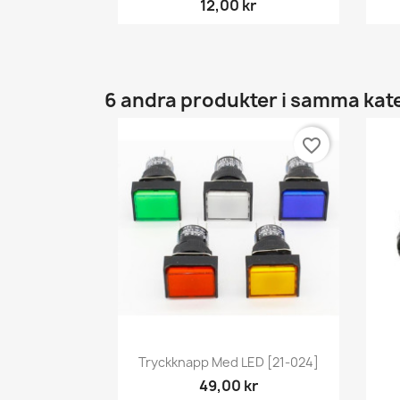
12,00 kr
6 andra produkter i samma kat
favorite_border
Snabbvy

Tryckknapp Med LED [21-024]
49,00 kr