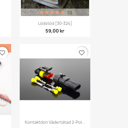
(1)
Snabbvy

Lödstöd [30-324]
59,00 kr
vorite_border
favorite_border
Snabbvy

.
Kontaktdon Vädertätad 2-Pol...