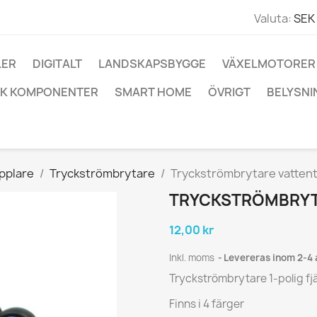
Valuta:
SEK 
LER
DIGITALT
LANDSKAPSBYGGE
VÄXELMOTORER
IK KOMPONENTER
SMART HOME
ÖVRIGT
BELYSNI
pplare
Tryckströmbrytare
Tryckströmbrytare vatten
TRYCKSTRÖMBRYTA
12,00 kr
Inkl. moms
Levereras inom 2-4
Tryckströmbrytare 1-polig f
Finns i 4 färger