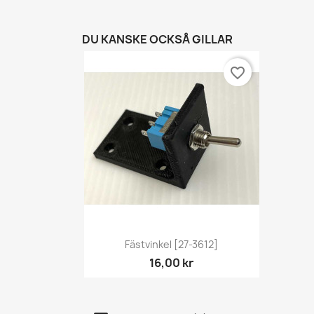
DU KANSKE OCKSÅ GILLAR
favorite_border
Snabbvy

Fästvinkel [27-3612]
16,00 kr