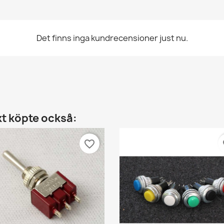
Det finns inga kundrecensioner just nu.
t köpte också:
favorite_border
fa