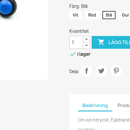
Färg: Blå
Vit
Röd
Blå
Gul
Kvantitet

LÄGG TIL

i lager
Dela
Beskrivning
Produ
On vid intryckt. Fjädran