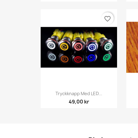
favorite_border
Snabbvy

Tryckknapp Med LED...
49,00 kr