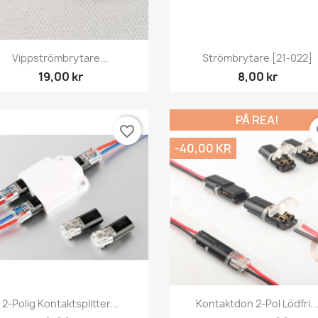
Snabbvy
Snabbvy


Vippströmbrytare...
Strömbrytare [21-022]
19,00 kr
8,00 kr
PÅ REA!
favorite_border
fa
-40,00 KR
Snabbvy
Snabbvy


2-Polig Kontaktsplitter...
Kontaktdon 2-Pol Lödfri..