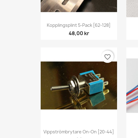
Snabbvy

Kopplingsplint 5-Pack [62-128]
48,00 kr
favorite_border
Snabbvy

Vippströmbrytare On-On [20-44]