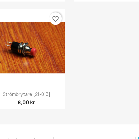
favorite_border
Snabbvy

Strömbrytare [21-013]
8,00 kr