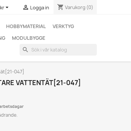
shopping_cart


Varukorg
(0)
kr
Logga in
HOBBYMATERIAL
VERKTYG
NG
MODULBYGGE
search
tät[21-047]
RE VATTENTÄT[21-047]
 arbetsdagar
jädrande.